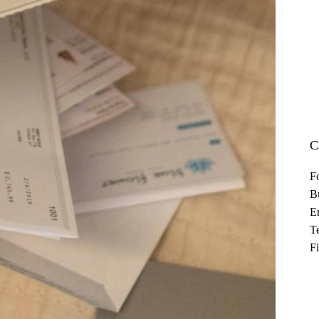
C
F
B
En
T
F