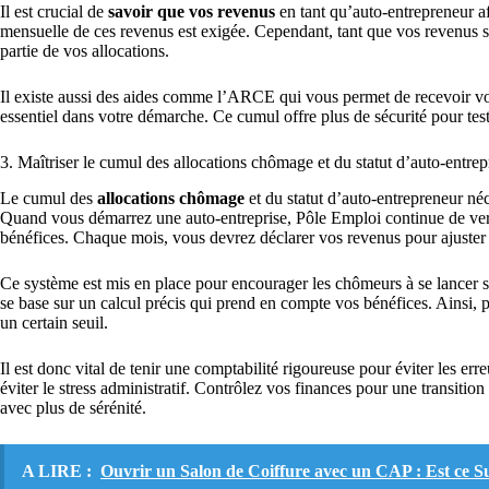
Il est crucial de
savoir que vos revenus
en tant qu’auto-entrepreneur a
mensuelle de ces revenus est exigée. Cependant, tant que vos revenus s
partie de vos allocations.
Il existe aussi des aides comme l’ARCE qui vous permet de recevoir vos
essentiel dans votre démarche. Ce cumul offre plus de sécurité pour teste
3. Maîtriser le cumul des allocations chômage et du statut d’auto-entre
Le cumul des
allocations chômage
et du statut d’auto-entrepreneur n
Quand vous démarrez une auto-entreprise, Pôle Emploi continue de vers
bénéfices. Chaque mois, vous devrez déclarer vos revenus pour ajuster 
Ce système est mis en place pour encourager les chômeurs à se lancer sa
se base sur un calcul précis qui prend en compte vos bénéfices. Ainsi, 
un certain seuil.
Il est donc vital de tenir une comptabilité rigoureuse pour éviter les e
éviter le stress administratif. Contrôlez vos finances pour une transition
avec plus de sérénité.
A LIRE :
Ouvrir un Salon de Coiffure avec un CAP : Est ce Su