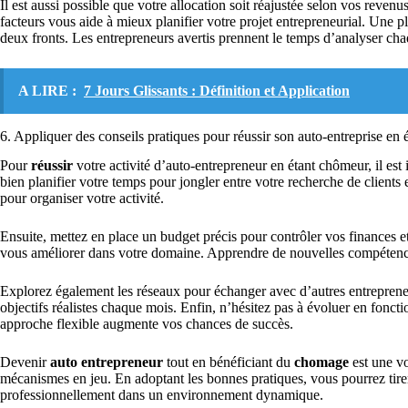
Il est aussi possible que votre allocation soit réajustée selon vos revenu
facteurs vous aide à mieux planifier votre projet entrepreneurial. Une pl
deux fronts. Les entrepreneurs avertis prennent le temps d’analyser cha
A LIRE :
7 Jours Glissants : Définition et Application
6. Appliquer des conseils pratiques pour réussir son auto-entreprise en
Pour
réussir
votre activité d’auto-entrepreneur en étant chômeur, il es
bien planifier votre temps pour jongler entre votre recherche de clients 
pour organiser votre activité.
Ensuite, mettez en place un budget précis pour contrôler vos finances et
vous améliorer dans votre domaine. Apprendre de nouvelles compétenc
Explorez également les réseaux pour échanger avec d’autres entrepreneu
objectifs réalistes chaque mois. Enfin, n’hésitez pas à évoluer en fonct
approche flexible augmente vos chances de succès.
Devenir
auto entrepreneur
tout en bénéficiant du
chomage
est une v
mécanismes en jeu. En adoptant les bonnes pratiques, vous pourrez tire
professionnellement dans un environnement dynamique.