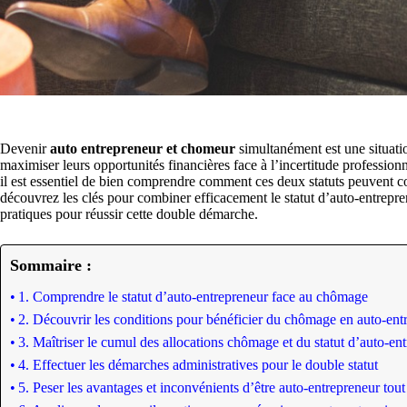
Devenir
auto entrepreneur et chomeur
simultanément est une situati
maximiser leurs opportunités financières face à l’incertitude profession
il est essentiel de bien comprendre comment ces deux statuts peuvent co
découvrez les clés pour combiner efficacement le statut d’auto-entrepre
pratiques pour réussir cette double démarche.
Sommaire :
1. Comprendre le statut d’auto-entrepreneur face au chômage
2. Découvrir les conditions pour bénéficier du chômage en auto-ent
3. Maîtriser le cumul des allocations chômage et du statut d’auto-en
4. Effectuer les démarches administratives pour le double statut
5. Peser les avantages et inconvénients d’être auto-entrepreneur tou