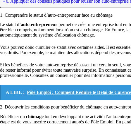
6. Appliquer des conseils pratiques pour réussir son auto-entreprise
1. Comprendre le statut d’auto-entrepreneur face au chômage
Le statut d’
auto-entrepreneur
permet de créer une entreprise tout en b
être bien compris, notamment lorsqu’on est au chômage. En France, la c
automatiquement du système d’allocation chômage.
Vous pouvez donc cumuler ce statut avec certaines aides. Il est essentie
vos droits. Par exemple, le maintien des allocations dépend des revenus 
Si les bénéfices de votre auto-entreprise dépassent un certain seuil, vous
de rester informé pour éviter toute mauvaise surprise. En connaissant ce
professionnelle. Consultez un conseiller pour des informations personna
A LIRE :
Pôle Emploi : Comment Réduire le Délai de Carence
2. Découvrir les conditions pour bénéficier du chômage en auto-entrepr
Bénéficier du
chômage
tout en développant une activité d’auto-entrepr
étape est de vous inscrire correctement auprès de Pôle Emploi. En parall