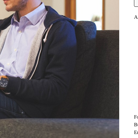
A
F
B
En