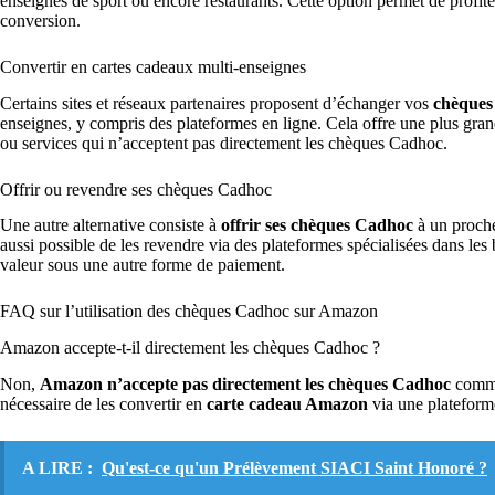
enseignes de sport ou encore restaurants. Cette option permet de profi
conversion.
Convertir en cartes cadeaux multi-enseignes
Certains sites et réseaux partenaires proposent d’échanger vos
chèques
enseignes, y compris des plateformes en ligne. Cela offre une plus gran
ou services qui n’acceptent pas directement les chèques Cadhoc.
Offrir ou revendre ses chèques Cadhoc
Une autre alternative consiste à
offrir ses chèques Cadhoc
à un proche,
aussi possible de les revendre via des plateformes spécialisées dans les
valeur sous une autre forme de paiement.
FAQ sur l’utilisation des chèques Cadhoc sur Amazon
Amazon accepte-t-il directement les chèques Cadhoc ?
Non,
Amazon n’accepte pas directement les chèques Cadhoc
comme 
nécessaire de les convertir en
carte cadeau Amazon
via une plateform
A LIRE :
Qu'est-ce qu'un Prélèvement SIACI Saint Honoré ?