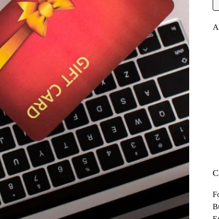
A
C
F
B
En