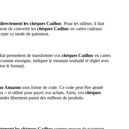
 directement les chèques Cadhoc
. Pour les utiliser, il faut
pose de convertir les
chèques Cadhoc
en cartes cadeaux
accepte ce mode de paiement.
achat permettent de transformer vos
chèques Cadhoc
en cartes
 comme enseigne, indiquer le montant souhaité et régler avec
on le format).
eau Amazon
sous forme de code. Ce code peut être ajouté
» et utilisé pour payer vos achats. Ainsi, vos
chèques
der librement parmi des millions de produits.
ctement les chèques Cadhoc
comme moyen de paiement.