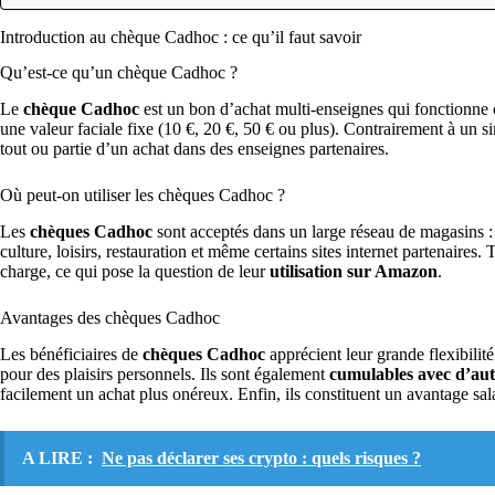
Introduction au chèque Cadhoc : ce qu’il faut savoir
Qu’est-ce qu’un chèque Cadhoc ?
Le
chèque Cadhoc
est un bon d’achat multi-enseignes qui fonctionne
une valeur faciale fixe (10 €, 20 €, 50 € ou plus). Contrairement à un 
tout ou partie d’un achat dans des enseignes partenaires.
Où peut-on utiliser les chèques Cadhoc ?
Les
chèques Cadhoc
sont acceptés dans un large réseau de magasins :
culture, loisirs, restauration et même certains sites internet partenaires
charge, ce qui pose la question de leur
utilisation sur Amazon
.
Avantages des chèques Cadhoc
Les bénéficiaires de
chèques Cadhoc
apprécient leur grande flexibilit
pour des plaisirs personnels. Ils sont également
cumulables avec d’au
facilement un achat plus onéreux. Enfin, ils constituent un avantage salar
A LIRE :
Ne pas déclarer ses crypto : quels risques ?