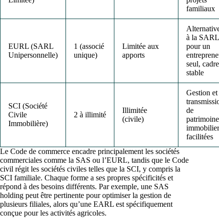
familiaux
Alternativ
à la SAR
EURL (SARL
1 (associé
Limitée aux
pour un
Unipersonnelle)
unique)
apports
entreprene
seul, cadre
stable
Gestion et
transmissi
SCI (Société
Illimitée
de
Civile
2 à illimité
(civile)
patrimoine
Immobilière)
immobilie
facilitées
Le Code de commerce encadre principalement les sociétés
commerciales comme la SAS ou l’EURL, tandis que le Code
civil régit les sociétés civiles telles que la SCI, y compris la
SCI familiale. Chaque forme a ses propres spécificités et
répond à des besoins différents. Par exemple, une SAS
holding peut être pertinente pour optimiser la gestion de
plusieurs filiales, alors qu’une EARL est spécifiquement
conçue pour les activités agricoles.