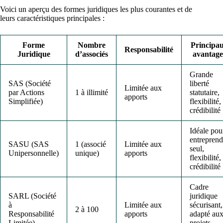
Voici un aperçu des formes juridiques les plus courantes et de
leurs caractéristiques principales :
Forme
Nombre
Principa
Responsabilité
Juridique
d’associés
avantage
Grande
SAS (Société
liberté
Limitée aux
par Actions
1 à illimité
statutaire,
apports
Simplifiée)
flexibilité,
crédibilité
Idéale pou
entreprend
SASU (SAS
1 (associé
Limitée aux
seul,
Unipersonnelle)
unique)
apports
flexibilité,
crédibilité
Cadre
SARL (Société
juridique
à
Limitée aux
sécurisant,
2 à 100
Responsabilité
apports
adapté au
Limitée)
projets