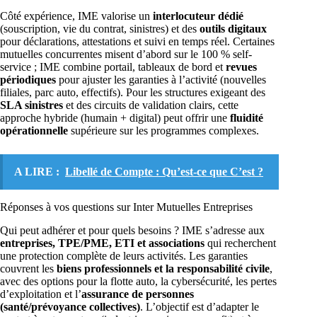
Côté expérience, IME valorise un
interlocuteur dédié
(souscription, vie du contrat, sinistres) et des
outils digitaux
pour déclarations, attestations et suivi en temps réel. Certaines
mutuelles concurrentes misent d’abord sur le 100 % self-
service ; IME combine portail, tableaux de bord et
revues
périodiques
pour ajuster les garanties à l’activité (nouvelles
filiales, parc auto, effectifs). Pour les structures exigeant des
SLA sinistres
et des circuits de validation clairs, cette
approche hybride (humain + digital) peut offrir une
fluidité
opérationnelle
supérieure sur les programmes complexes.
A LIRE :
Libellé de Compte : Qu’est-ce que C’est ?
Réponses à vos questions sur Inter Mutuelles Entreprises
Qui peut adhérer et pour quels besoins ? IME s’adresse aux
entreprises, TPE/PME, ETI et associations
qui recherchent
une protection complète de leurs activités. Les garanties
couvrent les
biens professionnels et la responsabilité civile
,
avec des options pour la flotte auto, la cybersécurité, les pertes
d’exploitation et l’
assurance de personnes
(santé/prévoyance collectives)
. L’objectif est d’adapter le