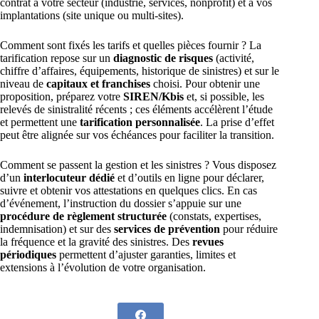
contrat à votre secteur (industrie, services, nonprofit) et à vos
implantations (site unique ou multi-sites).
Comment sont fixés les tarifs et quelles pièces fournir ? La
tarification repose sur un
diagnostic de risques
(activité,
chiffre d’affaires, équipements, historique de sinistres) et sur le
niveau de
capitaux et franchises
choisi. Pour obtenir une
proposition, préparez votre
SIREN/Kbis
et, si possible, les
relevés de sinistralité récents ; ces éléments accélèrent l’étude
et permettent une
tarification personnalisée
. La prise d’effet
peut être alignée sur vos échéances pour faciliter la transition.
Comment se passent la gestion et les sinistres ? Vous disposez
d’un
interlocuteur dédié
et d’outils en ligne pour déclarer,
suivre et obtenir vos attestations en quelques clics. En cas
d’événement, l’instruction du dossier s’appuie sur une
procédure de règlement structurée
(constats, expertises,
indemnisation) et sur des
services de prévention
pour réduire
la fréquence et la gravité des sinistres. Des
revues
périodiques
permettent d’ajuster garanties, limites et
extensions à l’évolution de votre organisation.