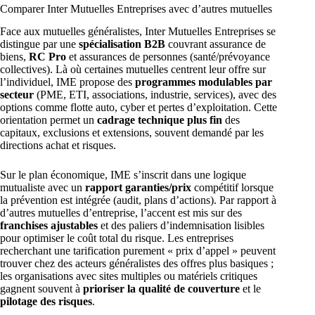
Comparer Inter Mutuelles Entreprises avec d’autres mutuelles
Face aux mutuelles généralistes, Inter Mutuelles Entreprises se
distingue par une
spécialisation B2B
couvrant assurance de
biens,
RC Pro
et assurances de personnes (santé/prévoyance
collectives). Là où certaines mutuelles centrent leur offre sur
l’individuel, IME propose des
programmes modulables par
secteur
(PME, ETI, associations, industrie, services), avec des
options comme flotte auto, cyber et pertes d’exploitation. Cette
orientation permet un
cadrage technique plus fin
des
capitaux, exclusions et extensions, souvent demandé par les
directions achat et risques.
Sur le plan économique, IME s’inscrit dans une logique
mutualiste avec un
rapport garanties/prix
compétitif lorsque
la prévention est intégrée (audit, plans d’actions). Par rapport à
d’autres mutuelles d’entreprise, l’accent est mis sur des
franchises ajustables
et des paliers d’indemnisation lisibles
pour optimiser le coût total du risque. Les entreprises
recherchant une tarification purement « prix d’appel » peuvent
trouver chez des acteurs généralistes des offres plus basiques ;
les organisations avec sites multiples ou matériels critiques
gagnent souvent à
prioriser la qualité de couverture
et le
pilotage des risques
.