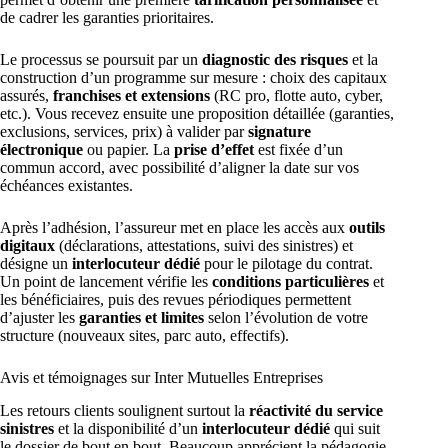
de cadrer les garanties prioritaires.
Le processus se poursuit par un
diagnostic des risques
et la
construction d’un programme sur mesure : choix des capitaux
assurés,
franchises et extensions
(RC pro, flotte auto, cyber,
etc.). Vous recevez ensuite une proposition détaillée (garanties,
exclusions, services, prix) à valider par
signature
électronique
ou papier. La
prise d’effet
est fixée d’un
commun accord, avec possibilité d’aligner la date sur vos
échéances existantes.
Après l’adhésion, l’assureur met en place les accès aux
outils
digitaux
(déclarations, attestations, suivi des sinistres) et
désigne un
interlocuteur dédié
pour le pilotage du contrat.
Un point de lancement vérifie les
conditions particulières
et
les bénéficiaires, puis des revues périodiques permettent
d’ajuster les
garanties et limites
selon l’évolution de votre
structure (nouveaux sites, parc auto, effectifs).
Avis et témoignages sur Inter Mutuelles Entreprises
Les retours clients soulignent surtout la
réactivité du service
sinistres
et la disponibilité d’un
interlocuteur dédié
qui suit
le dossier de bout en bout. Beaucoup apprécient la pédagogie