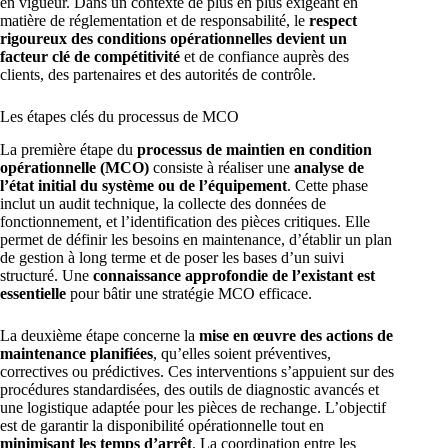
en vigueur. Dans un contexte de plus en plus exigeant en
matière de réglementation et de responsabilité, le
respect
rigoureux des conditions opérationnelles devient un
facteur clé de compétitivité
et de confiance auprès des
clients, des partenaires et des autorités de contrôle.
Les étapes clés du processus de MCO
La première étape du
processus de maintien en condition
opérationnelle (MCO)
consiste à réaliser une
analyse de
l’état initial du système ou de l’équipement
. Cette phase
inclut un audit technique, la collecte des données de
fonctionnement, et l’identification des pièces critiques. Elle
permet de définir les besoins en maintenance, d’établir un plan
de gestion à long terme et de poser les bases d’un suivi
structuré. Une
connaissance approfondie de l’existant est
essentielle
pour bâtir une stratégie MCO efficace.
La deuxième étape concerne la
mise en œuvre des actions de
maintenance planifiées
, qu’elles soient préventives,
correctives ou prédictives. Ces interventions s’appuient sur des
procédures standardisées, des outils de diagnostic avancés et
une logistique adaptée pour les pièces de rechange. L’objectif
est de garantir la disponibilité opérationnelle tout en
minimisant les temps d’arrêt
. La coordination entre les