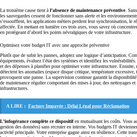
La troisième cause tient à
l’absence de maintenance préventive
. Sans
les sauvegardes cessent de fonctionner sans alerte et les environnemen
s’essoufflent, les applications métiers perdent leur synchronisation, le 
affectée. En mettant en lumière ces trois axes, vous savez où concentrer 
en protégeant d’abord les points névralgiques de votre infrastructure.
Optimisez votre budget IT avec une approche préventive
Plutôt que de subir les pannes, adoptez une logique d’anticipation. 
équipements, évaluez l’état des systèmes et identifiez les vulnérabilités.
et des dépenses à planifier pour optimiser votre infrastructure. Ensuite,
détectent les anomalies (espace disque critique, température excessive, 
provoquent une panne. La supervision continue garantit la disponibilité 
de maintenance régulier comportant des mises à jour, des nettoyages et d
infrastructures.
A LIRE :
Facture Impayée : Délai Légal pour Réclamation
L’infogérance complète ce dispositif
en mutualisant les coûts. Vous a
gestion des données) sans recruter en interne. Vos budgets IT deviennent
activité principale. Votre entreprise gagne ainsi en résilience. Cette tr