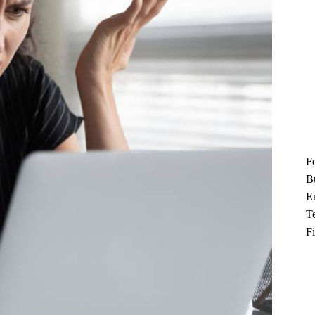
F
B
En
T
F