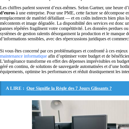
Les chiffres parlent souvent d’eux-mêmes. Selon Gartner, une heure d
d’euros
à une entreprise. Pour une PME, cette facture se décompose en 
remplacement de matériel défaillant — et en coûts indirects bien plus lo
mécontents et image dégradée. La disponibilité des services est donc un
pannes répétées fragilisent votre compétitivité. Les données perdues o
systèmes de gestion ralentis désorganisent la production et le manque de
d’informations sensibles, avec des répercussions juridiques et commerci
Si vous êtes concerné par ces problématiques et confronté à ces enjeux 
maintenance informatique
afin d’optimiser votre budget et de bénéficier
L’infogérance transforme en effet des dépenses imprévisibles en budget
géré en continu, de solutions de sauvegarde automatisées et d’une hotli
équipements, optimise les performances et réduit drastiquement les inte
A LIRE :
Que Signifie la Règle des 7 Jours Glissants ?