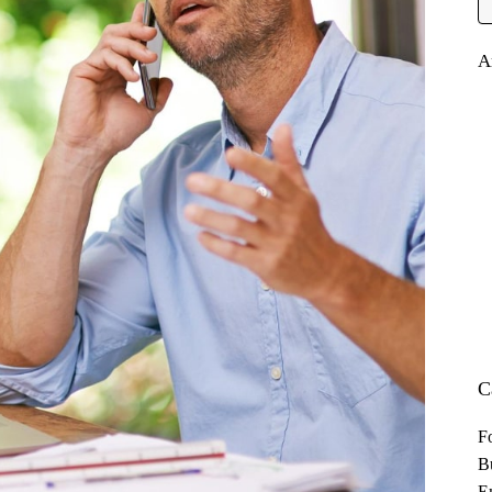
A
C
F
B
En