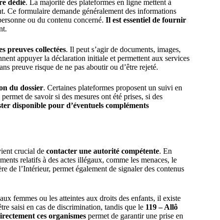
re dédié
. La majorité des plateformes en ligne mettent à
ent. Ce formulaire demande généralement des informations
la personne ou du contenu concerné.
Il est essentiel de fournir
nt.
es preuves collectées
. Il peut s’agir de documents, images,
nent appuyer la déclaration initiale et permettent aux services
ns preuve risque de ne pas aboutir ou d’être rejeté.
ion du dossier
. Certaines plateformes proposent un suivi en
 permet de savoir si des mesures ont été prises, si des
ter disponible pour d’éventuels compléments
ient crucial de
contacter une autorité compétente
. En
ements relatifs à des actes illégaux, comme les menaces, le
tère de l’Intérieur, permet également de signaler des contenus
aux femmes ou les atteintes aux droits des enfants, il existe
tre saisi en cas de discrimination, tandis que le
119 – Allô
irectement ces organismes
permet de garantir une prise en