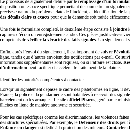
Le processus de signalement débute par le
remplissage d’un formulai
disposition un espace spécifique permettant de soumettre un signalem
précises : nature du problème, date de l’incident, et identification de 
des détails clairs et exacts
pour que la demande soit traitée efficaceme
Une fois le formulaire complété, la deuxième étape consiste à
joindre l
captures d’écran ou enregistrements audio. Ces pièces justificatives vien
compétents de
vérifier la véracité des faits signalés
. Un signalement sa
Enfin, après l’envoi du signalement, il est important de
suivre l’évolut
ligne, tandis que d’autres envoient des notifications par e-mail. Ce suivi
informations supplémentaires sont requises, ou si l’affaire est close.
Res
d’information
peut faciliter et accélérer le traitement de la plainte.
Identifier les autorités compétentes à contacter
Lorsqu’un signalement dépasse le cadre des plateformes en ligne, il dev
France, la police et la gendarmerie sont habilitées à recevoir des signal
harcèlement ou les arnaques. Le
site officiel Pharos
, géré par le minis
illicites en ligne de manière anonyme et sécurisée.
Pour les cas spécifiques comme les discriminations, les violences faites 
des structures spécialisées. Par exemple, le
Défenseur des droits
peut ê
Enfance en danger
est dédié à la protection des mineurs.
Contacter d