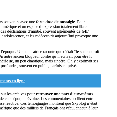
urs souvenirs avec une
forte dose de nostalgie
. Pour
umérique et un espace d’expression totalement libre.
u des déclarations d’amitié, souvent agrémentés de
GIF
eur adolescence, et les redécouvrir aujourd’hui provoque une
 l’époque. Une utilisatrice raconte que c’était “le seul endroit
Un autre ancien blogueur confie qu’il écrivait pour être lu,
umérique
, un peu chaotique, mais sincère. On y exprimait ses
 profondes, souvent en public, parfois en privé.
uments en ligne
 sur les archives pour
retrouver une part d’eux-mêmes
.
r de cette époque révolue. Les commentaires oscillent entre
assé réactivé. Ces témoignages montrent que Skyblog n’était
mérique que des milliers de Français ont vécu, chacun à leur