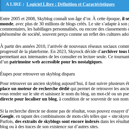
A LIRE :
Logiciel Libre : Définition et Caractéristiques
Entre 2005 et 2008, Skyblog connaît son âge d’or. À cette époque,
il 
monde
, avec plus de 30 millions de blogs créés. Le site s’adapte à son
commentaires, les habillages personnalisés, ou encore des classements 
phénomène de société, souvent perçu comme un reflet des cultures adol
À partir des années 2010, l’arrivée de nouveaux réseaux sociaux comm
progressif de la plateforme. En 2023, Skyrock décide d’
archiver tous 
permettant aux internautes de les consulter en lecture seule. Ce tournan
d’un
patrimoine web accessible pour les nostalgiques
.
Étapes pour retrouver un skyblog disparu
Pour retrouver un ancien skyblog aujourd’hui, il faut suivre plusieurs ét
place un moteur de recherche dédié
qui permet de retrouver les anci
vous rendre sur le site et saisissez le nom du blog, un mot-clé ou un p
directe pour localiser un blog
, à condition de se souvenir de son nom 
Si la recherche directe ne donne pas de résultat, vous pouvez essayer d’
Google
, en tapant des combinaisons de mots-clés telles que « site:sk
Parfois,
des extraits de skyblogs sont encore indexés
dans les résulta
blog ou à des traces de son existence sur d’autres sites.