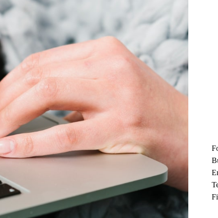
F
B
En
T
F