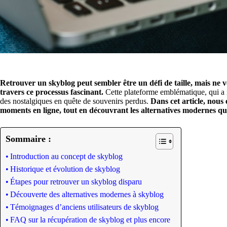
Retrouver un skyblog peut sembler être un défi de taille, mais ne 
travers ce processus fascinant.
Cette plateforme emblématique, qui a m
des nostalgiques en quête de souvenirs perdus.
Dans cet article, nous
moments en ligne, tout en découvrant les alternatives modernes qui
Sommaire :
Introduction au concept de skyblog
Historique et évolution de skyblog
Étapes pour retrouver un skyblog disparu
Découverte des alternatives modernes à skyblog
Témoignages d’anciens utilisateurs de skyblog
FAQ sur la récupération de skyblog et plus encore