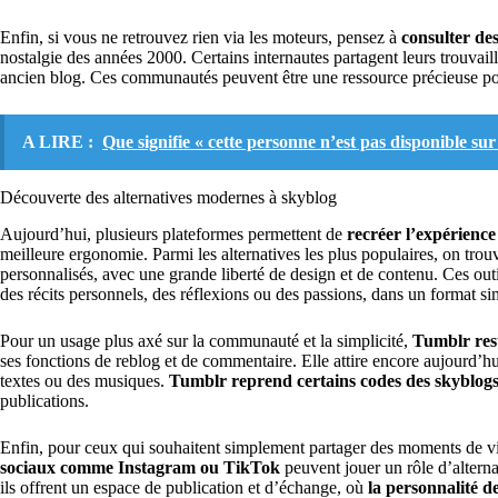
Enfin, si vous ne retrouvez rien via les moteurs, pensez à
consulter de
nostalgie des années 2000. Certains internautes partagent leurs trouvaill
ancien blog. Ces communautés peuvent être une ressource précieuse p
A LIRE :
Que signifie « cette personne n’est pas disponible su
Découverte des alternatives modernes à skyblog
Aujourd’hui, plusieurs plateformes permettent de
recréer l’expérience
meilleure ergonomie. Parmi les alternatives les plus populaires, on tro
personnalisés, avec une grande liberté de design et de contenu. Ces out
des récits personnels, des réflexions ou des passions, dans un format sim
Pour un usage plus axé sur la communauté et la simplicité,
Tumblr rest
ses fonctions de reblog et de commentaire. Elle attire encore aujourd’hui
textes ou des musiques.
Tumblr reprend certains codes des skyblog
publications.
Enfin, pour ceux qui souhaitent simplement partager des moments de vi
sociaux comme Instagram ou TikTok
peuvent jouer un rôle d’alterna
ils offrent un espace de publication et d’échange, où
la personnalité d