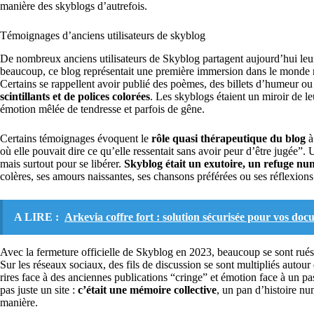
manière des skyblogs d’autrefois.
Témoignages d’anciens utilisateurs de skyblog
De nombreux anciens utilisateurs de Skyblog partagent aujourd’hui le
beaucoup, ce blog représentait une première immersion dans le monde n
Certains se rappellent avoir publié des poèmes, des billets d’humeur o
scintillants et de polices colorées
. Les skyblogs étaient un miroir de l
émotion mêlée de tendresse et parfois de gêne.
Certains témoignages évoquent le
rôle quasi thérapeutique du blog
à
où elle pouvait dire ce qu’elle ressentait sans avoir peur d’être jugée”. 
mais surtout pour se libérer.
Skyblog était un exutoire, un refuge n
colères, ses amours naissantes, ses chansons préférées ou ses réflexions
A LIRE :
Arkevia coffre fort : solution sécurisée pour vos doc
Avec la fermeture officielle de Skyblog en 2023, beaucoup se sont rués
Sur les réseaux sociaux, des fils de discussion se sont multipliés autou
rires face à des anciennes publications “cringe” et émotion face à un p
pas juste un site :
c’était une mémoire collective
, un pan d’histoire nu
manière.