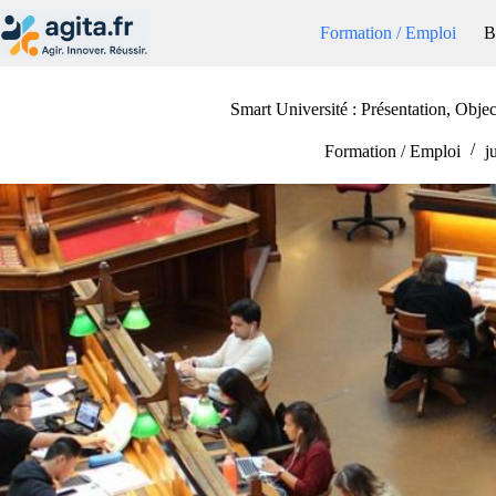
Passer
au
Formation / Emploi
B
contenu
Smart Université : Présentation, Obje
Formation / Emploi
j