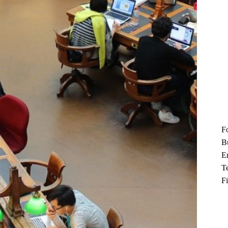
F
B
En
T
F