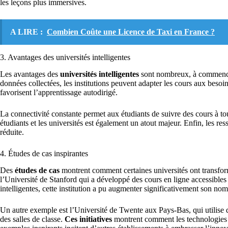
les leçons plus immersives.
A LIRE :
Combien Coûte une Licence de Taxi en France ?
3. Avantages des universités intelligentes
Les avantages des
universités intelligentes
sont nombreux, à commencer
données collectées, les institutions peuvent adapter les cours aux besoi
favorisent l’apprentissage autodirigé.
La connectivité constante permet aux étudiants de suivre des cours à to
étudiants et les universités est également un atout majeur. Enfin, les 
réduite.
4. Études de cas inspirantes
Des
études de cas
montrent comment certaines universités ont transfo
l’Université de Stanford qui a développé des cours en ligne accessibles
intelligentes, cette institution a pu augmenter significativement son nom
Un autre exemple est l’Université de Twente aux Pays-Bas, qui utilise d
des salles de classe.
Ces initiatives
montrent comment les technologies 