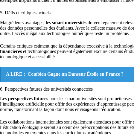
exemples inspirants incitent d’autres établissements à embrasser l’inno
5. Défis et critiques actuels
Malgré leurs avantages, les
smart universités
doivent également relever
des données personnelles des étudiants. Avec la collecte massive de donn
outre, l’accès inégal aux technologies numériques reste un problème.
Certains critiques estiment que la dépendance excessive à la technolog
financières
et technologiques peuvent également exclure certains étudian
technologique et accessibilité.
A LIRE :
Combien Gagne un Danseur Étoile en France ?
6. Perspectives futures des universités connectées
Les
perspectives futures
pour les smart universités sont prometteuses
l’intelligence artificielle pour offrir des expériences d’apprentissage p
norme, transformant la façon dont nous envisageons l’éducation.
Les collaborations internationales sont également attendues pour offrir
l’éducation écologique seront au cœur des préoccupations des futurs ét
technologies émergentes dans les curriculums académiques.