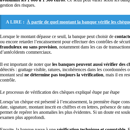
gestion des risques.
A LIRE :
À partir de quel montant la banque vérifie les chèqu
Lorsque le montant dépasse ce seuil, la banque peut choisir de
contact
ou encore retarder l’encaissement pour effectuer des contrôles de sécur
frauduleux ou sans provision
, notamment dans les cas de transactions
d’antécédents commerciaux.
Il est important de noter que
les banques peuvent aussi vérifier des 
détectés : grattage visible, ratures, incohérences dans les coordonnées 
montant seul
ne détermine pas toujours la vérification
, mais il en r
contrôle.
Le processus de vérification des chèques expliqué étape par étape
Lorsqu’un chèque est présenté à l’encaissement, la première étape cons
date, signature, montant inscrit en chiffres et en lettres, présence de rat
permet de repérer les anomalies les plus évidentes. Si un doute est soule
examen plus approfondi.
Ensuite, la banque passe à une
vérification technique et comptable
. 