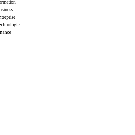
ormation
usiness
treprise
echnologie
inance