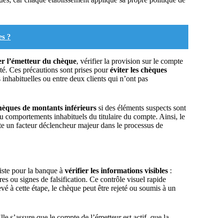
es ?
er l’émetteur du chèque
, vérifier la provision sur le compte
ité. Ces précautions sont prises pour
éviter les chèques
 inhabituelles ou entre deux clients qui n’ont pas
chèques de montants inférieurs
si des éléments suspects sont
ou comportements inhabituels du titulaire du compte. Ainsi, le
este un facteur déclencheur majeur dans le processus de
iste pour la banque à
vérifier les informations visibles
:
ures ou signes de falsification. Ce contrôle visuel rapide
vé à cette étape, le chèque peut être rejeté ou soumis à un
Elle s’assure que le compte de l’émetteur est actif, que la