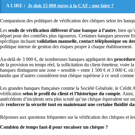
A LIRE :
Je dois 15 000 euros à la CAF : que faire ?
Comparaison des politiques de vérification des chèques selon les banq
Les
seuils de vérification diffèrent d’une banque à l’autre
, bien qu’
départ pour des contrôles plus rigoureux. Certaines banques peuvent fix
spécifique incluant
validation manuelle, contact téléphonique ou dem
politique interne de gestion des risques propre à chaque établissement.
Au-delà de 3 000 €, de nombreuses banques appliquent des
procédures
de la provision en temps réel, la sollicitation du client émetteur, voire l
banques distinguent une zone « sensible » entre 1 500 € et 3 000 €, où
tandis que d’autres considèrent tout chèque supérieur à ce seuil comme n
Les grandes banques françaises comme la Société Générale, le Crédit A
vérification
selon le profil du client et l’historique du compte
. Ainsi
antécédents d’incidents sera plus scruté qu’un chèque équivalent sur un
de
renforcer la sécurité tout en maintenant une certaine fluidité da
Réponses aux questions fréquentes sur la vérification des chèques et le
Combien de temps faut-il pour encaisser un chèque ?