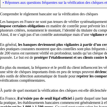
Réponses aux questions fréquentes sur la vérification des chèques et
Comprendre le règlement bancaire sur la vérification des chèques
Les banques en France ne sont pas tenues de vérifier systématiquement
impose certaines obligations
en matière de contrôle pour prévenir les 
plusieurs critères, notamment le montant, l’identité du titulaire du com
Ainsi, il ne s’agit pas d’un contrôle automatique mais d’une
vigilance 
En général,
les banques deviennent plus vigilantes à partir d’un ce
des pratiques courantes montrent que des contrôles sont plus fréquents 
de 200 euros est rarement vérifié en profondeur, tandis qu’un chèque de 
poussée. Le but est de
protéger l’établissement et ses clients contre l
En plus du montant, la fréquence et le profil du client influencent les
une série de chèques importants émis en peu de temps peuvent
déclenc
des outils de détection automatique de fraude pour
repérer les compor
vérifications complémentaires.
À partir de quel montant la vérification des chèques est-elle déclenchée
En France,
il n’existe pas de seuil légal officiel
à partir duquel une ban
la pratique, les établissements bancaires commencent généralement à ef
avoisinant les 1 000 à 1 500 euros
. Ce seuil peut varier selon les ban