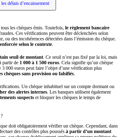
 les délais d’encaissement
 tous les chèques émis. Toutefois,
le règlement bancaire
fraudes. Ces vérifications peuvent être déclenchées selon
pte, ou des incohérences détectées dans l’émission du chèque.
renforcée selon le contexte
.
rtain seuil de montant
. Ce seuil n’est pas fixé par la loi, mais
à partir de
1 000 à 1 500 euros
. Cela signifie qu’un chèque
3 000 euros peut faire l’objet d’une vérification plus
es chèques sans provision ou falsifiés
.
 vérifications. Un chèque inhabituel sur un compte dormant ou
her des alertes internes
. Les banques utilisent également
tements suspects
et bloquer les chèques le temps de
 ?
que doit obligatoirement vérifier un chèque. Cependant, dans
fectuer des contrôles plus poussés
à partir d’un montant
ques, car chaque établissement applique sa propre politique de