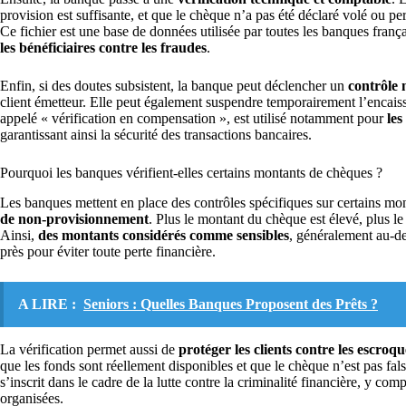
provision est suffisante, et que le chèque n’a pas été déclaré volé ou pe
Ce fichier est une base de données utilisée par toutes les banques franç
les bénéficiaires contre les fraudes
.
Enfin, si des doutes subsistent, la banque peut déclencher un
contrôle 
client émetteur. Elle peut également suspendre temporairement l’encais
appelé « vérification en compensation », est utilisé notamment pour
les
garantissant ainsi la sécurité des transactions bancaires.
Pourquoi les banques vérifient-elles certains montants de chèques ?
Les banques mettent en place des contrôles spécifiques sur certains mo
de non-provisionnement
. Plus le montant du chèque est élevé, plus le
Ainsi,
des montants considérés comme sensibles
, généralement au-de
près pour éviter toute perte financière.
A LIRE :
Seniors : Quelles Banques Proposent des Prêts ?
La vérification permet aussi de
protéger les clients contre les escroqu
que les fonds sont réellement disponibles et que le chèque n’est pas fa
s’inscrit dans le cadre de la lutte contre la criminalité financière, y com
organisées.