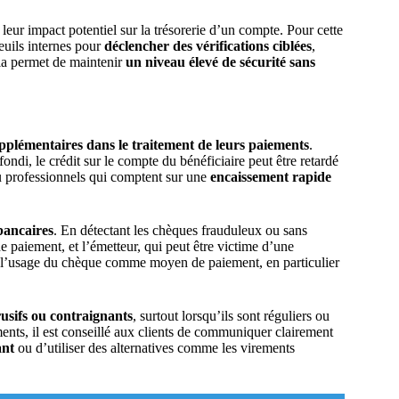
 leur impact potentiel sur la trésorerie d’un compte. Pour cette
seuils internes pour
déclencher des vérifications ciblées
,
Cela permet de maintenir
un niveau élevé de sécurité sans
upplémentaires dans le traitement de leurs paiements
.
di, le crédit sur le compte du bénéficiaire peut être retardé
ou professionnels qui comptent sur une
encaissement rapide
 bancaires
. En détectant les chèques frauduleux ou sans
 de paiement, et l’émetteur, qui peut être victime d’une
s l’usage du chèque comme moyen de paiement, en particulier
rusifs ou contraignants
, surtout lorsqu’ils sont réguliers ou
ents, il est conseillé aux clients de communiquer clairement
ant
ou d’utiliser des alternatives comme les virements