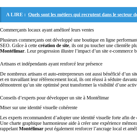
A LIRE :
Quels sont les métiers qui recrutent dans le secteur d
Commerçants locaux ayant amélioré leurs ventes
Plusieurs commerçants ont développé une boutique en ligne performan
SEO. Grâce à cette
création de site
, ils ont pu toucher une clientèle p
Montélimar
. Leur progression illustre l’impact d’un site e-commerce b
Artisans et indépendants ayant renforcé leur présence
De nombreux artisans et auto-entrepreneurs ont aussi bénéficié d’un site v
et en travaillant leur référencement local, ils ont réussi à séduire davan
démontrent qu’un site optimisé peut transformer la visibilité d’une activi
Conseils d’experts pour développer un site à Montélimar
Miser sur une identité visuelle cohérente
Les experts recommandent d’adopter une identité visuelle forte afin de
Une charte graphique harmonieuse aide à créer une expérience mémorabl
rappelant
Montélimar
peut également renforcer l’ancrage local et amél