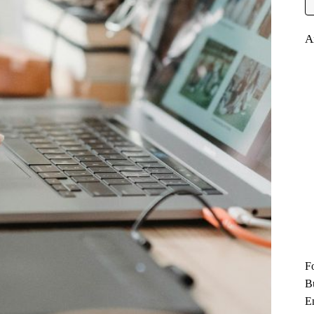
A
F
B
En