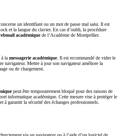
oncerne un identifiant ou un mot de passe mal saisi. Il est
Lock et la langue du clavier. En cas d’oubli, la procédure
ebmail académique
de l’Académie de Montpellier.
 à la
messagerie académique
. Il est recommandé de vider le
re navigateur. Mettre à jour son navigateur améliore la
ichage ou de chargement.
émique
peut être temporairement bloqué pour des raisons de
upport informatique académique. Cette mesure vise à protéger le
t à garantir la sécurité des échanges professionnels.
 directement via un navigateur ou à l’aide d’un logiciel de