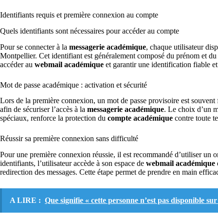
Identifiants requis et première connexion au compte
Quels identifiants sont nécessaires pour accéder au compte
Pour se connecter à la
messagerie académique
, chaque utilisateur dis
Montpellier. Cet identifiant est généralement composé du prénom et du 
accéder au
webmail académique
et garantir une identification fiable et
Mot de passe académique : activation et sécurité
Lors de la première connexion, un mot de passe provisoire est souvent fo
afin de sécuriser l’accès à la
messagerie académique
. Le choix d’un mo
spéciaux, renforce la protection du
compte académique
contre toute te
Réussir sa première connexion sans difficulté
Pour une première connexion réussie, il est recommandé d’utiliser un or
identifiants, l’utilisateur accède à son espace de
webmail académique
redirection des messages. Cette étape permet de prendre en main effic
A LIRE :
Que signifie « cette personne n’est pas disponible su