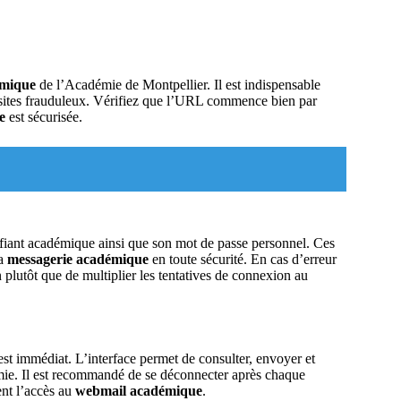
émique
de l’Académie de Montpellier. Il est indispensable
les sites frauduleux. Vérifiez que l’URL commence bien par
e
est sécurisée.
entifiant académique ainsi que son mot de passe personnel. Ces
la
messagerie académique
en toute sécurité. En cas d’erreur
on plutôt que de multiplier les tentatives de connexion au
st immédiat. L’interface permet de consulter, envoyer et
adémie. Il est recommandé de se déconnecter après chaque
ent l’accès au
webmail académique
.