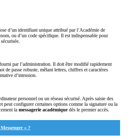
pose d’un identifiant unique attribué par l’Académie de
nom, ou d’un code spécifique. Il est indispensable pour
 sécurisée.
urni par l’administration. Il doit être modifié rapidement
t de passe robuste, mêlant lettres, chiffres et caractères
ntative d’intrusion.
dinateur personnel ou un réseau sécurisé. Après saisie des
et peut configurer certaines options comme la signature ou la
acement la
messagerie académique
dès le premier accès.
r Messenger » ?