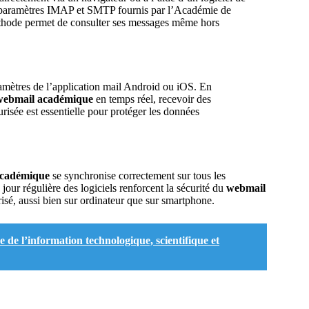
s paramètres IMAP et SMTP fournis par l’Académie de
thode permet de consulter ses messages même hors
ramètres de l’application mail Android ou iOS. En
webmail académique
en temps réel, recevoir des
isée est essentielle pour protéger les données
académique
se synchronise correctement sur tous les
 jour régulière des logiciels renforcent la sécurité du
webmail
risé, aussi bien sur ordinateur que sur smartphone.
 de l’information technologique, scientifique et