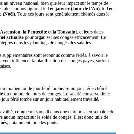
au niveau national, bien que leur impact sur le temps de
les plus connus figurent le
1er janvier (Jour de l’An)
, le
1er
 (Noël)
. Tous ces jours sont généralement chômés dans la
’Ascension
,
la Pentecôte
et
la Toussaint
, et leurs dates
iel actualisé
pour organiser ses congés efficacement. Le
ntégrés dans les plannings de congés des salariés.
urs supplémentaires sont reconnus comme fériés, à savoir le
euvent influencer la planification des congés payés, surtout
çaises.
du moment où le jour férié tombe. Si un jour férié chômé
té
du nombre de jours de congés. Le salarié conserve donc
e jour férié tombe sur un jour habituellement travaillé.
 travaillé, comme un samedi dans une entreprise en semaine de
ors aucun impact sur le solde de congés. Il est donc utile de
hômés, notamment lors des ponts.