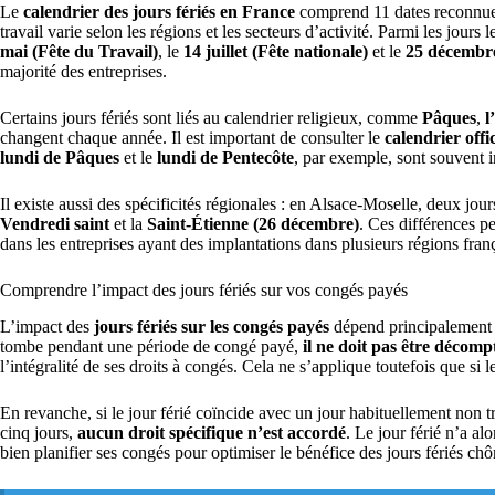
Le
calendrier des jours fériés en France
comprend 11 dates reconnues 
travail varie selon les régions et les secteurs d’activité. Parmi les jours 
mai (Fête du Travail)
, le
14 juillet (Fête nationale)
et le
25 décembre
majorité des entreprises.
Certains jours fériés sont liés au calendrier religieux, comme
Pâques
,
l
changent chaque année. Il est important de consulter le
calendrier offic
lundi de Pâques
et le
lundi de Pentecôte
, par exemple, sont souvent i
Il existe aussi des spécificités régionales : en Alsace-Moselle, deux jo
Vendredi saint
et la
Saint-Étienne (26 décembre)
. Ces différences p
dans les entreprises ayant des implantations dans plusieurs régions fran
Comprendre l’impact des jours fériés sur vos congés payés
L’impact des
jours fériés sur les congés payés
dépend principalement 
tombe pendant une période de congé payé,
il ne doit pas être décomp
l’intégralité de ses droits à congés. Cela ne s’applique toutefois que si l
En revanche, si le jour férié coïncide avec un jour habituellement non
cinq jours,
aucun droit spécifique n’est accordé
. Le jour férié n’a al
bien planifier ses congés pour optimiser le bénéfice des jours fériés c