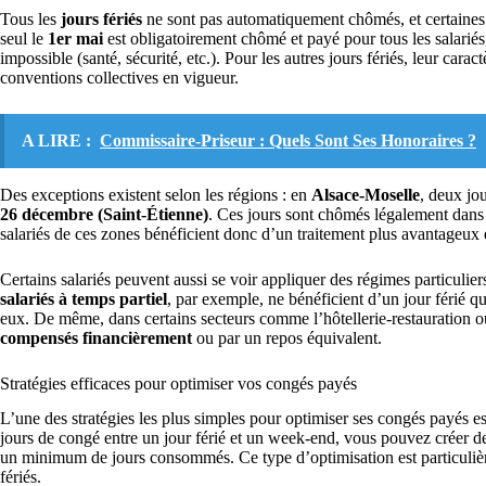
Tous les
jours fériés
ne sont pas automatiquement chômés, et certaines s
seul le
1er mai
est obligatoirement chômé et payé pour tous les salariés, 
impossible (santé, sécurité, etc.). Pour les autres jours fériés, leur ca
conventions collectives en vigueur.
A LIRE :
Commissaire-Priseur : Quels Sont Ses Honoraires ?
Des exceptions existent selon les régions : en
Alsace-Moselle
, deux jo
26 décembre (Saint-Étienne)
. Ces jours sont chômés légalement dans 
salariés de ces zones bénéficient donc d’un traitement plus avantageux e
Certains salariés peuvent aussi se voir appliquer des régimes particuliers
salariés à temps partiel
, par exemple, ne bénéficient d’un jour férié q
eux. De même, dans certains secteurs comme l’hôtellerie-restauration ou l
compensés financièrement
ou par un repos équivalent.
Stratégies efficaces pour optimiser vos congés payés
L’une des stratégies les plus simples pour optimiser ses congés payés e
jours de congé entre un jour férié et un week-end, vous pouvez créer 
un minimum de jours consommés. Ce type d’optimisation est particuliè
fériés.