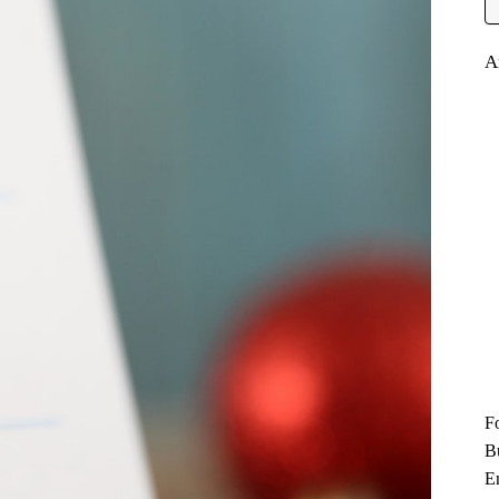
A
F
B
En