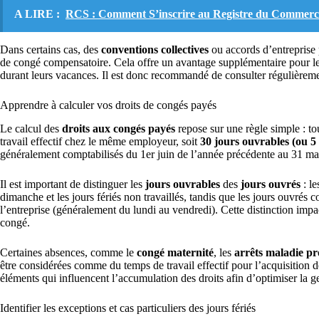
A LIRE :
RCS : Comment S’inscrire au Registre du Commerce 
Dans certains cas, des
conventions collectives
ou accords d’entreprise 
de congé compensatoire. Cela offre un avantage supplémentaire pour les 
durant leurs vacances. Il est donc recommandé de consulter régulièremen
Apprendre à calculer vos droits de congés payés
Le calcul des
droits aux congés payés
repose sur une règle simple : to
travail effectif chez le même employeur, soit
30 jours ouvrables (ou 5
généralement comptabilisés du 1er juin de l’année précédente au 31 mai 
Il est important de distinguer les
jours ouvrables
des
jours ouvrés
: le
dimanche et les jours fériés non travaillés, tandis que les jours ouvrés 
l’entreprise (généralement du lundi au vendredi). Cette distinction impa
congé.
Certaines absences, comme le
congé maternité
, les
arrêts maladie pr
être considérées comme du temps de travail effectif pour l’acquisition d
éléments qui influencent l’accumulation des droits afin d’optimiser la g
Identifier les exceptions et cas particuliers des jours fériés