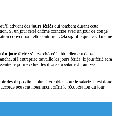
e qu’il advient des
jours fériés
qui tombent durant cette
tion. Si un jour férié chômé coïncide avec un jour de congé
tion conventionnelle contraire. Cela signifie que le salarié ne
t du jour férié
: s’il est chômé habituellement dans
che, si l’entreprise travaille les jours fériés, le jour férié sera
ntielle pour évaluer les droits du salarié durant ses
r des dispositions plus favorables pour le salarié. Il est donc
es accords peuvent notamment offrir la récupération du jour