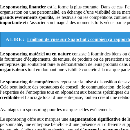
Le
sponsoring financier
est la forme la plus courante. Dans ce cas, l
organisation ou une personnalité, en échange d’une visibilité de sa mar
grands événements sportifs
, les festivals ou les compétitions culture
importante
et d’associer son image à des moments forts vécus par le p
A LIRE :
1 million de vues sur Snapchat : combien ça rapport
Le
sponsoring matériel ou en nature
consiste à fournir des biens ou d
la fourniture d’équipements, de tenues, de produits ou de prestations tec
entreprises qui souhaitent faire la démonstration de leurs produits dans 
organisateurs
tout en donnant une visibilité concrète à la marque parte
Le
sponsoring de compétences
repose sur la mise à disposition de sav
Cela peut inclure des prestations de conseil, de communication, de logi
l’expertise de l’entreprise tout en répondant aux besoins spécifiques du
crédibilité
et l’ancrage local d’une entreprise, tout en créant une relatio
Avantages du sponsoring pour les marques et les événements
Le sponsoring offre aux marques une
augmentation significative de le
personnalité, une entreprise bénéficie d’une présence sur différents su
tenues, etc. Cette exposition répétée permet d’
ancrer la marque dans l