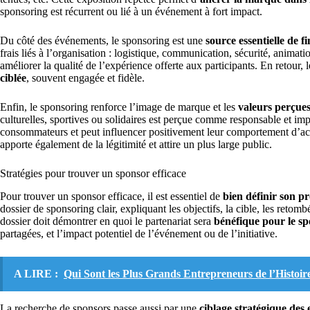
sponsoring est récurrent ou lié à un événement à fort impact.
Du côté des événements, le sponsoring est une
source essentielle de 
frais liés à l’organisation : logistique, communication, sécurité, anima
améliorer la qualité de l’expérience offerte aux participants. En retour,
ciblée
, souvent engagée et fidèle.
Enfin, le sponsoring renforce l’image de marque et les
valeurs perçues
culturelles, sportives ou solidaires est perçue comme responsable et im
consommateurs et peut influencer positivement leur comportement d’ac
apporte également de la légitimité et attire un plus large public.
Stratégies pour trouver un sponsor efficace
Pour trouver un sponsor efficace, il est essentiel de
bien définir son pr
dossier de sponsoring clair, expliquant les objectifs, la cible, les ret
dossier doit démontrer en quoi le partenariat sera
bénéfique pour le s
partagées, et l’impact potentiel de l’événement ou de l’initiative.
A LIRE :
Qui Sont les Plus Grands Entrepreneurs de l’Histoir
La recherche de sponsors passe aussi par une
ciblage stratégique des 