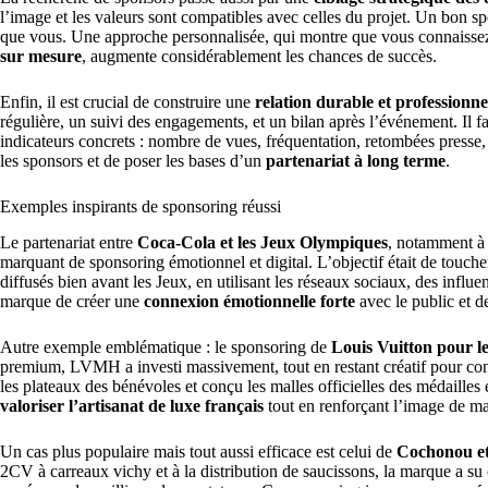
l’image et les valeurs sont compatibles avec celles du projet. Un bon s
que vous. Une approche personnalisée, qui montre que vous connaissez 
sur mesure
, augmente considérablement les chances de succès.
Enfin, il est crucial de construire une
relation durable et professionne
régulière, un suivi des engagements, et un bilan après l’événement. Il fa
indicateurs concrets : nombre de vues, fréquentation, retombées presse,
les sponsors et de poser les bases d’un
partenariat à long terme
.
Exemples inspirants de sponsoring réussi
Le partenariat entre
Coca‑Cola et les Jeux Olympiques
, notamment à
marquant de sponsoring émotionnel et digital. L’objectif était de touche
diffusés bien avant les Jeux, en utilisant les réseaux sociaux, des influ
marque de créer une
connexion émotionnelle forte
avec le public et d
Autre exemple emblématique : le sponsoring de
Louis Vuitton pour l
premium, LVMH a investi massivement, tout en restant créatif pour cont
les plateaux des bénévoles et conçu les malles officielles des médailles 
valoriser l’artisanat de luxe français
tout en renforçant l’image de ma
Un cas plus populaire mais tout aussi efficace est celui de
Cochonou et
2CV à carreaux vichy et à la distribution de saucissons, la marque a su