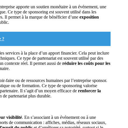
’entreprise apporte un soutien monétaire à un événement, une
que. Ce type de sponsoring est souvent utilisé dans les
lles. Il permet à la marque de bénéficier d’une
exposition
ublic.
e ?
es services à la place d’un apport financier. Cela peut inclure
hniques. Ce type de partenariat est souvent utilisé par des
un contexte réel. Il permet aussi de
réduire les coûts pour les
naire.
oir-faire ou de ressources humaines par l’entreprise sponsor.
stique ou de formation. Ce type de sponsoring valorise
 partenaire. Il s’agit d’un moyen efficace de
renforcer la
n de partenariat plus durable.
ur visibilité
. En s’associant à un événement ou à une
pports de communication : affiches, médias, réseaux sociaux,
’esprit du public
et d’améliorer sa notoriété, surtout si le