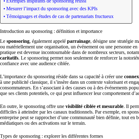
Exemples inspirants de sponsoring réussi
Mesurer l’impact du sponsoring avec des KPIs
Témoignages et études de cas de partenariats fructueux
Introduction au sponsoring : définition et importance
Le
sponsoring
, également appelé
parrainage
, désigne une stratégie m
ou matériellement une organisation, un événement ou une personne en é
pratique est devenue incontournable dans de nombreux secteurs, nota
caritatifs
. Le sponsoring permet non seulement de renforcer la notoriét
confiance avec une audience ciblée.
L’importance du sponsoring réside dans sa capacité à créer une
connex
à une publicité classique, il s’insère dans un contexte valorisant et eng
consommateurs. En s’associant à des causes ou à des événements popula
que ses clients potentiels, ce qui peut influencer leur comportement d’a
En outre, le sponsoring offre une
visibilité ciblée et mesurable
. Il pe
difficiles à atteindre par les canaux traditionnels. Par exemple, en spon
entreprise peut se rapprocher d’une communauté bien définie, tout en b
médiatiques ou des activations sur le terrain.
Types de sponsoring : explorer les différentes formes