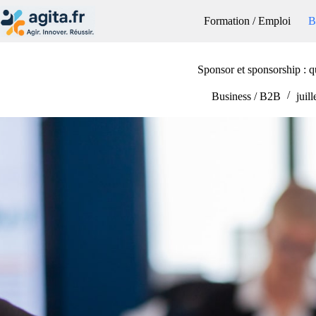
Passer
au
Formation / Emploi
B
contenu
Sponsor et sponsorship : q
Business / B2B
juil