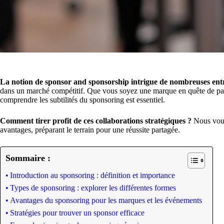
La notion de sponsor and sponsorship intrigue de nombreuses ent
dans un marché compétitif. Que vous soyez une marque en quête de part
comprendre les subtilités du sponsoring est essentiel.
Comment tirer profit de ces collaborations stratégiques ?
Nous vous 
avantages, préparant le terrain pour une réussite partagée.
Sommaire :
Introduction au sponsoring : définition et importance
Types de sponsoring : explorer les différentes formes
Avantages du sponsoring pour les marques et les événements
Stratégies pour trouver un sponsor efficace