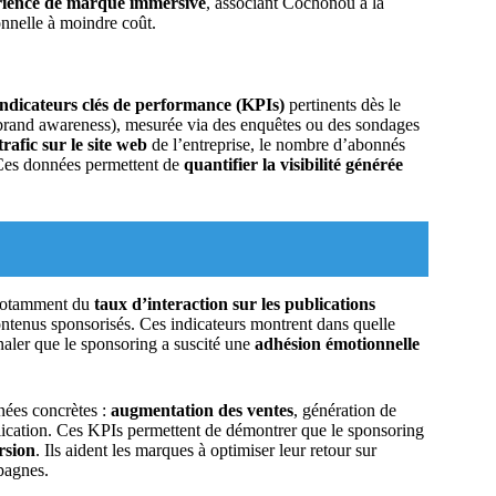
rience de marque immersive
, associant Cochonou à la
ionnelle à moindre coût.
indicateurs clés de performance (KPIs)
pertinents dès le
rand awareness), mesurée via des enquêtes ou des sondages
trafic sur le site web
de l’entreprise, le nombre d’abonnés
 Ces données permettent de
quantifier la visibilité générée
t notamment du
taux d’interaction sur les publications
ontenus sponsorisés. Ces indicateurs montrent dans quelle
gnaler que le sponsoring a suscité une
adhésion émotionnelle
nées concrètes :
augmentation des ventes
, génération de
plication. Ces KPIs permettent de démontrer que le sponsoring
rsion
. Ils aident les marques à optimiser leur retour sur
mpagnes.