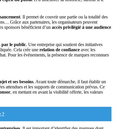
financement
. Il permet de couvrir une partie ou la totalité des
tions… Grâce aux partenaires, les organisateurs peuvent
 les sponsors bénéficient d’un
accès privilégié à une audience
 par le public
. Une entreprise qui soutient des initiatives
pliquée. Cela crée une
relation de confiance
avec les
hat. Pour les événements, la présence de marques reconnues
ojet et ses besoins
. Avant toute démarche, il faut établir un
ombées attendues et les supports de communication prévus. Ce
ponsor
, en mettant en avant la visibilité offerte, les valeurs
e ?
entreprises
. Il est important d’identifier des marques dont