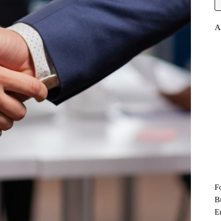
A
F
B
En