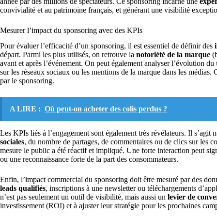
année par des millions de spectateurs. Ce sponsoring incarne une
expé
convivialité et au patrimoine français, et générant une visibilité except
Mesurer l’impact du sponsoring avec des KPIs
Pour évaluer l’efficacité d’un sponsoring, il est essentiel de définir des
départ. Parmi les plus utilisés, on retrouve la
notoriété de la marque
(b
avant et après l’événement. On peut également analyser l’évolution du
sur les réseaux sociaux ou les mentions de la marque dans les médias.
par le sponsoring.
A LIRE :
Où peut-on acheter des colis perdus ?
Les KPIs liés à l’engagement sont également très révélateurs. Il s’agi
sociales
, du nombre de partages, de commentaires ou de clics sur les c
mesure le public a été réactif et impliqué. Une forte interaction peut si
ou une reconnaissance forte de la part des consommateurs.
Enfin, l’impact commercial du sponsoring doit être mesuré par des don
leads qualifiés
, inscriptions à une newsletter ou téléchargements d’ap
n’est pas seulement un outil de visibilité, mais aussi un
levier de conve
investissement (ROI) et à ajuster leur stratégie pour les prochaines ca