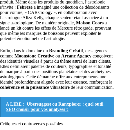
produit. Même dans les produits du quotidien, l’astrologie
s’invite :
Febreze
a imaginé une collection de désodorisants
pour voiture, « CARstrology », en collaboration avec
l’astrologue Aliza Kelly, chaque senteur étant associée à un
signe astrologique. De manière originale,
Molson Coors
a
lancé un kit contre les effets de Mercure rétrograde, prouvant
que même les marques de boissons peuvent exploiter le
potentiel émotionnel de l’astrologie.
Enfin, dans le domaine du
Branding Créatif
, des agences
comme
Moonstone Creative
ou
Arcane Agency
conçoivent
des identités visuelles à partir du thème astral de leurs clients.
Elles définissent palettes de couleurs, typographies et tonalité
de marque à partir des positions planétaires et des archétypes
astrologiques. Cette démarche offre aux entrepreneurs une
identité profondément alignée avec leur essence, renforçant la
cohérence et la puissance vibratoire
de leur communication.
A LIRE :
Ubersuggest ou Ranxplorer : quel outil
SEO choisir pour vos analyses ?
Critiques et controverses possibles